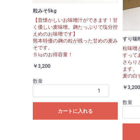
粒みそ5kg
【昔懐かしいお味噌汁ができます！甘
く優しい麦味噌。麹たっぷりで塩分控
えめのお味噌です】
すり味噌
熊本特優の麹の粒が残った甘めの麦み
そです。
粒味噌
５㎏のお得容量！
すって
さらり
￥3,200
ます。
麦の白
数量
￥3,200
数量
カートに入れる