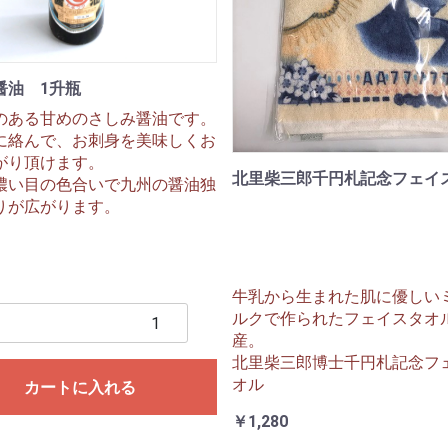
醤油 1升瓶
のある甘めのさしみ醤油です。
に絡んで、お刺身を美味しくお
がり頂けます。
北里柴三郎千円札記念フェイ
濃い目の色合いで九州の醤油独
りが広がります。
牛乳から生まれた肌に優しい
ルクで作られたフェイスタオ
産。
北里柴三郎博士千円札記念フ
オル
カートに入れる
￥1,280