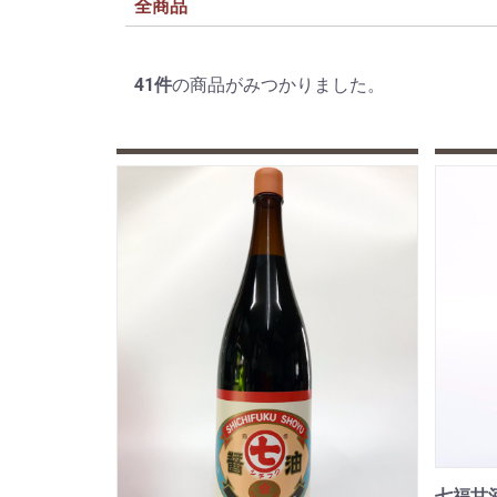
全商品
41
件
の商品がみつかりました。
七福甘酒