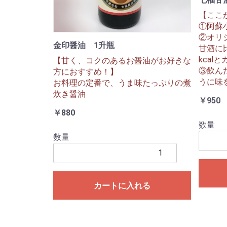
【ここ
①阿蘇
②オリ
金印醤油 1升瓶
甘酒に
kcal
【甘く、コクのあるお醤油がお好きな
③飲ん
方におすすめ！】
うに味
お料理の定番で、うま味たっぷりの煮
炊き醤油
￥950
￥880
数量
数量
カートに入れる