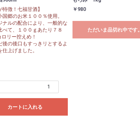
が特徴！七福甘酒】
￥980
小国郷のお米１００％使用。
ジナルの配合により、一般的な
比べて、１００ｇあたり７８
ただいま品切れ中です
とカロリー控えめ！
だ後の後口もすっきリとするよ
を仕上げました。
カートに入れる