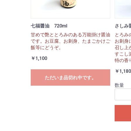
七福醤油 720ml
さしみ
甘めで艶ととろみのある万能掛け醤油
とろみ
です。お豆腐、お刺身、たまごかけご
お刺身
飯等にどうぞ。
召し上
すこし
￥1,100
特の香
￥1,180
ただいま品切れ中です。
数量