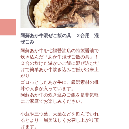
。
阿蘇あか牛混ぜご飯の具 ２合用 混
ぜこみ
阿蘇あか牛を七福醤油店の特製醤油で
炊き込んだ『あか牛混ぜご飯の具』！
２合の炊けた温かいご飯に混ぜ込むだ
けで簡単あか牛炊き込みご飯が出来上
がり！
ゴロっとしたあか牛に、厳選素材の椎
茸や人参が入っています。
阿蘇あか牛の炊き込みご飯を是非気軽
にご家庭でお楽しみください。
小葱や三つ葉、大葉などを刻んでいれ
るとより一層美味しくお召し上がり頂
けます。