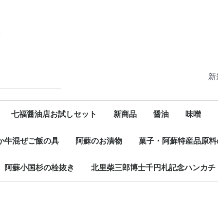
新
七福醤油店お試しセット
新商品
醤油
味噌
か牛混ぜご飯の具
阿蘇のお漬物
菓子・阿蘇特産品原料
阿蘇小国杉の栓抜き
北里柴三郎博士千円札記念ハンカチ
阿蘇小国杉の栓抜き