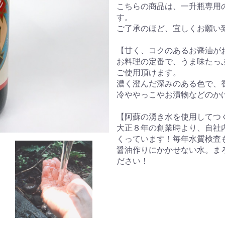
こちらの商品は、一升瓶専用
す。
ご了承のほど、宜しくお願い
【甘く、コクのあるお醤油が
お料理の定番で、うま味たっ
ご使用頂けます。
濃く澄んだ深みのある色で、
冷ややっこやお漬物などのか
【阿蘇の湧き水を使用してつ
大正８年の創業時より、自社
くっています！毎年水質検査
醤油作りにかかせない水。ま
ださい！