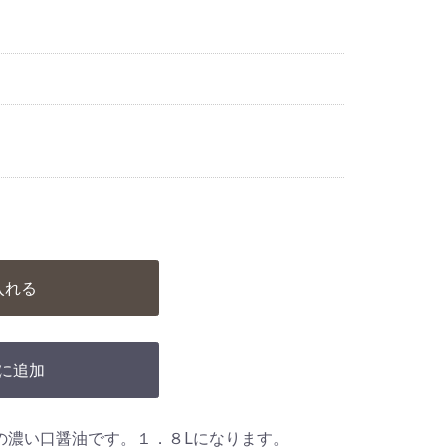
入れる
に追加
の濃い口醤油です。１．８Lになります。