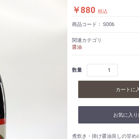
￥880
税込
商品コード：
S006
関連カテゴリ
醤油
数量
カートに
お気に入り
煮炊き・掛け醤油良しの甘め