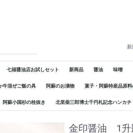
新
七福醤油店お試しセット
新商品
醤油
味噌
か牛混ぜご飯の具
阿蘇のお漬物
菓子・阿蘇特産品原料
阿蘇小国杉の栓抜き
北里柴三郎博士千円札記念ハンカチ
阿蘇小国杉の栓抜き
金印醤油 1升